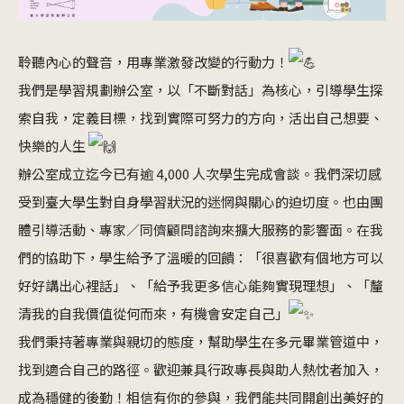
聆聽內心的聲音，用專業激發改變的行動力！
我們是學習規劃辦公室，以「不斷對話」為核心，引導學生探
索自我，定義目標，找到實際可努力的方向，活出自己想要、
快樂的人生
辦公室成立迄今已有逾 4,000 人次學生完成會談。我們深切感
受到臺大學生對自身學習狀況的迷惘與關心的迫切度。也由團
體引導活動、專家／同儕顧問諮詢來擴大服務的影響面。在我
們的協助下，學生給予了溫暖的回饋：「很喜歡有個地方可以
好好講出心裡話」、「給予我更多信心能夠實現理想」、「釐
清我的自我價值從何而來，有機會安定自己」
我們秉持著專業與親切的態度，幫助學生在多元畢業管道中，
找到適合自己的路徑。歡迎兼具行政專長與助人熱忱者加入，
成為穩健的後勤！相信有你的參與​，我們能共同開創出美好的