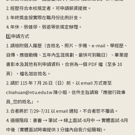
2. 經歷符合本校規定者，可申請薪資提敘。
3. 年終獎金按實際在職月份比例計支。
4. 年休、勞健保、勞退等依規定辦理。
5️⃣
申請方式
1. 請檢附個人履歷（含姓名、照片、手機、e-mail、學經歷、
自傳、應徵動機、五年內生涯規劃、最快可到職日）、畢業證
書影本及其他有利申請資料，合併為一個 PDF 檔（至多 10
頁），檔名加註姓名。
2. 請於 115 年 7 月 26 日（日）前，以 email 方式寄至
chiahuan@ntu.edu.tw 陳小姐，信件主旨請寫「應徵行政專
員_您的姓名」。
3. 合者將於 7/29~7/31 以 email 通知，不合者恕不覆函。
4. 遴選階段：書審 → 筆試 → 線上面試-8月中 → 實體面試-8月
中後（實體面試時需提供 3 分鐘內自我介紹簡報)。