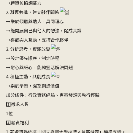
→跨單位協調能力
2. 凝聚共識，建立夥伴關係
→樂於傾聽與助人，具同理心
→能開展自己與他人的想法，促成共識
→喜歡與人互動，支持合作夥伴
3. 分析思考，實踐改變
→設定優先順序，制定時程
→耐心與細心，能夠靈活解決問題
4. 積極主動，共創成長
→樂於學習，渴望創造價值
加分條件：行政實務經驗、專案發想與執行經驗
3️⃣
徵求人數
1位
4️⃣
薪資福利
1. 薪資待遇依據「國立臺灣大學校聘人員薪級表」標準支給。